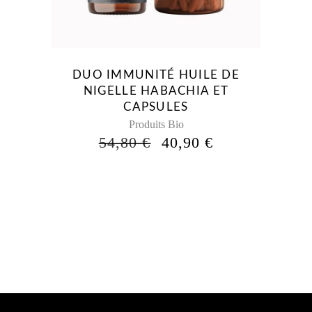
DUO IMMUNITÉ HUILE DE
NIGELLE HABACHIA ET
CAPSULES
Produits Bio
LE
LE
54,80
€
40,90
€
PRIX
PRIX
INITIAL
ACTUEL
ÉTAIT :
EST :
54,80 €.
40,90 €.